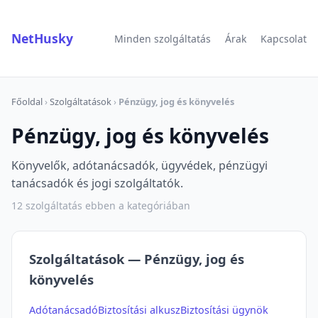
NetHusky
Minden szolgáltatás
Árak
Kapcsolat
Főoldal
›
Szolgáltatások
›
Pénzügy, jog és könyvelés
Pénzügy, jog és könyvelés
Könyvelők, adótanácsadók, ügyvédek, pénzügyi
tanácsadók és jogi szolgáltatók.
12 szolgáltatás ebben a kategóriában
Szolgáltatások — Pénzügy, jog és
könyvelés
Adótanácsadó
Biztosítási alkusz
Biztosítási ügynök