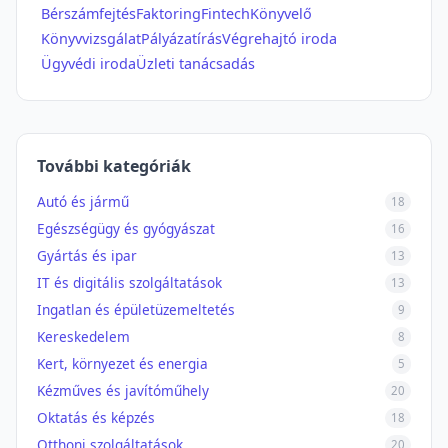
Bérszámfejtés
Faktoring
Fintech
Könyvelő
Könyvvizsgálat
Pályázatírás
Végrehajtó iroda
Ügyvédi iroda
Üzleti tanácsadás
További kategóriák
Autó és jármű
18
Egészségügy és gyógyászat
16
Gyártás és ipar
13
IT és digitális szolgáltatások
13
Ingatlan és épületüzemeltetés
9
Kereskedelem
8
Kert, környezet és energia
5
Kézműves és javítóműhely
20
Oktatás és képzés
18
Otthoni szolgáltatások
20