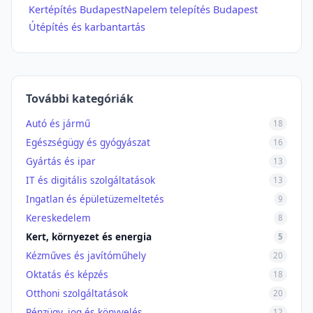
Kertépítés Budapest
Napelem telepítés Budapest
Útépítés és karbantartás
További kategóriák
Autó és jármű
18
Egészségügy és gyógyászat
16
Gyártás és ipar
13
IT és digitális szolgáltatások
13
Ingatlan és épületüzemeltetés
9
Kereskedelem
8
Kert, környezet és energia
5
Kézműves és javítóműhely
20
Oktatás és képzés
18
Otthoni szolgáltatások
20
Pénzügy, jog és könyvelés
12