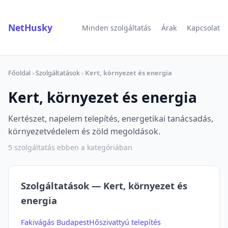
NetHusky
Minden szolgáltatás
Árak
Kapcsolat
Főoldal
›
Szolgáltatások
›
Kert, környezet és energia
Kert, környezet és energia
Kertészet, napelem telepítés, energetikai tanácsadás,
környezetvédelem és zöld megoldások.
5 szolgáltatás ebben a kategóriában
Szolgáltatások — Kert, környezet és
energia
Fakivágás Budapest
Hőszivattyú telepítés