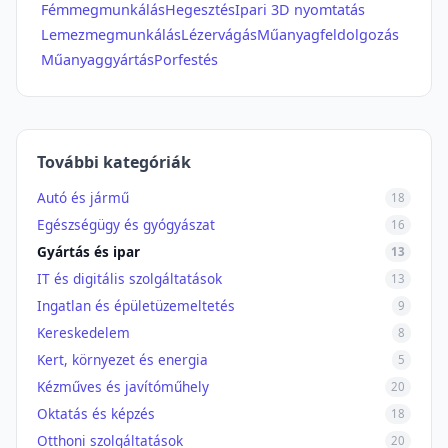
Fémmegmunkálás
Hegesztés
Ipari 3D nyomtatás
Lemezmegmunkálás
Lézervágás
Műanyagfeldolgozás
Műanyaggyártás
Porfestés
További kategóriák
Autó és jármű
18
Egészségügy és gyógyászat
16
Gyártás és ipar
13
IT és digitális szolgáltatások
13
Ingatlan és épületüzemeltetés
9
Kereskedelem
8
Kert, környezet és energia
5
Kézműves és javítóműhely
20
Oktatás és képzés
18
Otthoni szolgáltatások
20