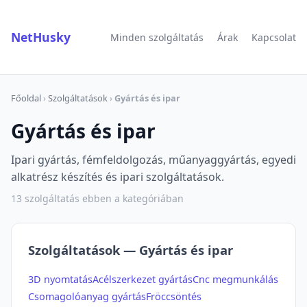
NetHusky
Minden szolgáltatás
Árak
Kapcsolat
Főoldal
›
Szolgáltatások
›
Gyártás és ipar
Gyártás és ipar
Ipari gyártás, fémfeldolgozás, műanyaggyártás, egyedi
alkatrész készítés és ipari szolgáltatások.
13 szolgáltatás ebben a kategóriában
Szolgáltatások — Gyártás és ipar
3D nyomtatás
Acélszerkezet gyártás
Cnc megmunkálás
Csomagolóanyag gyártás
Fröccsöntés