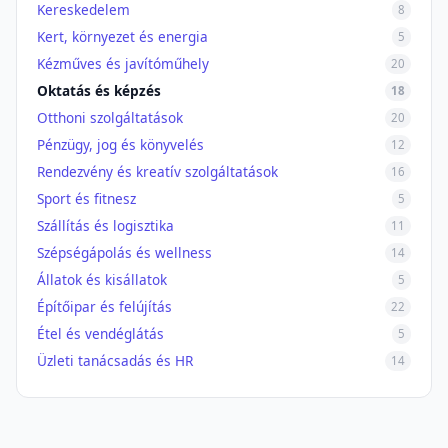
Kereskedelem
8
Kert, környezet és energia
5
Kézműves és javítóműhely
20
Oktatás és képzés
18
Otthoni szolgáltatások
20
Pénzügy, jog és könyvelés
12
Rendezvény és kreatív szolgáltatások
16
Sport és fitnesz
5
Szállítás és logisztika
11
Szépségápolás és wellness
14
Állatok és kisállatok
5
Építőipar és felújítás
22
Étel és vendéglátás
5
Üzleti tanácsadás és HR
14