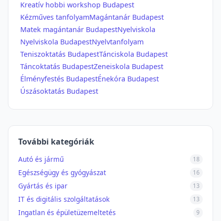
Kreatív hobbi workshop Budapest
Kézműves tanfolyam
Magántanár Budapest
Matek magántanár Budapest
Nyelviskola
Nyelviskola Budapest
Nyelvtanfolyam
Teniszoktatás Budapest
Tánciskola Budapest
Táncoktatás Budapest
Zeneiskola Budapest
Élményfestés Budapest
Énekóra Budapest
Úszásoktatás Budapest
További kategóriák
Autó és jármű
18
Egészségügy és gyógyászat
16
Gyártás és ipar
13
IT és digitális szolgáltatások
13
Ingatlan és épületüzemeltetés
9