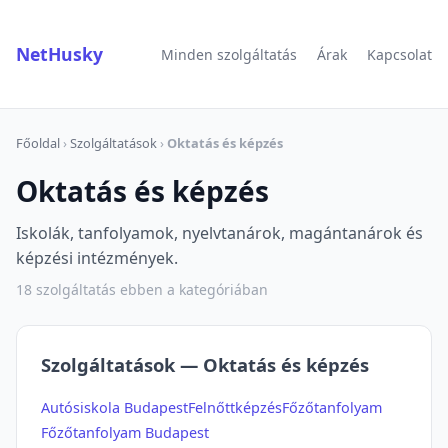
NetHusky
Minden szolgáltatás
Árak
Kapcsolat
Főoldal
›
Szolgáltatások
›
Oktatás és képzés
Oktatás és képzés
Iskolák, tanfolyamok, nyelvtanárok, magántanárok és
képzési intézmények.
18 szolgáltatás ebben a kategóriában
Szolgáltatások — Oktatás és képzés
Autósiskola Budapest
Felnőttképzés
Főzőtanfolyam
Főzőtanfolyam Budapest